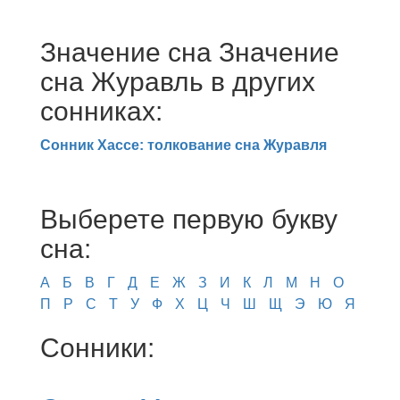
Значение сна Значение
сна Журавль в других
сонниках:
Сонник Хассе: толкование сна Журавля
Выберете первую букву
сна:
А
Б
В
Г
Д
Е
Ж
З
И
К
Л
М
Н
О
П
Р
С
Т
У
Ф
Х
Ц
Ч
Ш
Щ
Э
Ю
Я
Сонники: