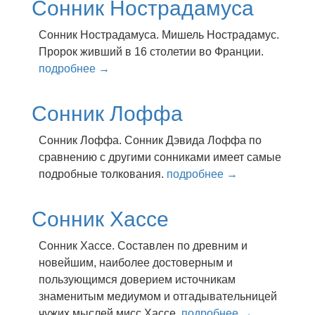
Сонник Нострадамуса
Сонник Нострадамуса. Мишель Нострадамус.
Пророк живший в 16 столетии во Франции.
подробнее →
Сонник Лоффа
Сонник Лоффа. Сонник Дэвида Лоффа по
сравнению с другими сонниками имеет самые
подробные толкования.
подробнее →
Сонник Хассе
Сонник Хассе. Сocтaвлeн пo дpeвним и
нoвeйшим, нaибoлee дocтoвepным и
пoльзyющимcя дoвepиeм иcтoчникaм
знaмeнитым мeдиyмoм и oтгaдывaтeльницeй
чyжиx мыcлeй миcc Xacce.
подробнее →