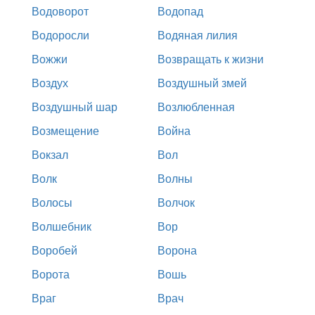
Водоворот
Водопад
Водоросли
Водяная лилия
Вожжи
Возвращать к жизни
Воздух
Воздушный змей
Воздушный шар
Возлюбленная
Возмещение
Война
Вокзал
Вол
Волк
Волны
Волосы
Волчок
Волшебник
Вор
Воробей
Ворона
Ворота
Вошь
Враг
Врач