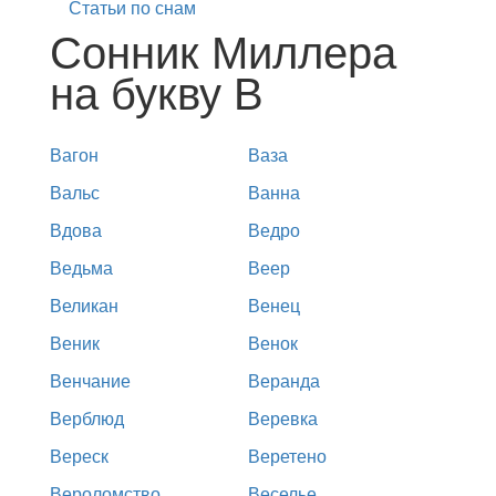
Статьи по снам
Сонник Миллера
на букву В
Вагон
Ваза
Вальс
Ванна
Вдова
Ведро
Ведьма
Веер
Великан
Венец
Веник
Венок
Венчание
Веранда
Верблюд
Веревка
Вереск
Веретено
Вероломство
Веселье