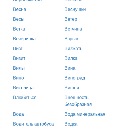
Весна
Веснушки
Весы
Ветер
Ветка
Ветчина
Вечеринка
Взрыв
Визг
Визжать
Визит
Вилка
Вилы
Вина
Вино
Виноград
Виселица
Вишня
Влюбиться
Внешность
безобразная
Вода
Вода минеральная
Водитель автобуса
Водка