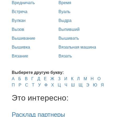
Вредничать
Время
Встреча
Вуаль
Вулкан
Выдра
Вызов
Выпивший
Вышивание
Вышивать
Вышивка
Вязальная машина
Вязание
Вязать
Выберете другую букву:
А
Б
В
Г
Д
Е
Ж
З
И
К
Л
М
Н
О
П
Р
С
Т
У
Ф
Х
Ц
Ч
Ш
Щ
Э
Ю
Я
Это интересно:
Расклад партнеры