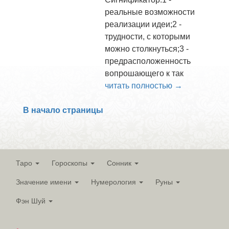
реальные возможности
реализации идеи;2 -
трудности, с которыми
можно столкнуться;3 -
предрасположенность
вопрошающего к так
читать полностью →
В начало страницы
Таро
Гороскопы
Сонник
Значение имени
Нумерология
Руны
Фэн Шуй