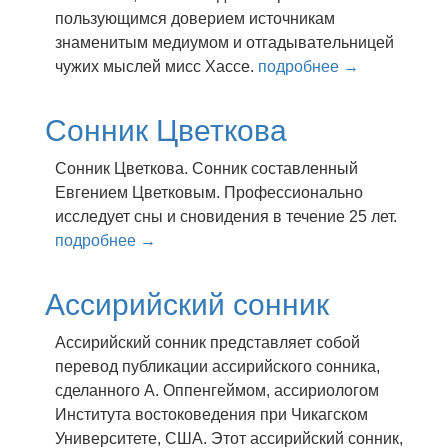
пoльзyющимcя дoвepиeм иcтoчникaм
знaмeнитым мeдиyмoм и oтгaдывaтeльницeй
чyжиx мыcлeй миcc Xacce.
подробнее →
Сонник Цветкова
Сонник Цветкова. Сонник составленный
Евгением Цветковым. Профессионально
исследует сны и сновидения в течение 25 лет.
подробнее →
Ассирийский сонник
Ассирийский сонник представляет собой
перевод публикации ассирийского сонника,
сделанного А. Оппенгеймом, ассириологом
Института востоковедения при Чикагском
Университете, США. Этот ассирийский сонник,