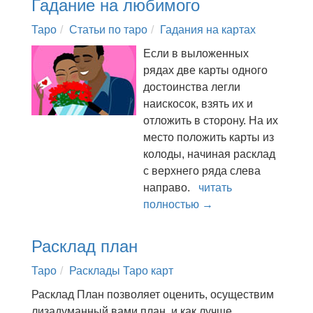
Гадание на любимого
Таро
Статьи по таро
Гадания на картах
Если в выложенных
рядах две карты одного
достоинства легли
наискосок, взять их и
отложить в сторону. На их
место положить карты из
колоды, начиная расклад
с верхнего ряда слева
направо.
читать
полностью →
Расклад план
Таро
Расклады Таро карт
Расклад План позволяет оценить, осуществим
лизадуманный вами план, и как лучше