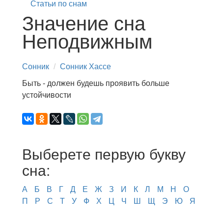
Статьи по снам
Значение сна
Неподвижным
Сонник
Сонник Хассе
Быть - должен будешь проявить больше
устойчивости
Выберете первую букву
сна:
А
Б
В
Г
Д
Е
Ж
З
И
К
Л
М
Н
О
П
Р
С
Т
У
Ф
Х
Ц
Ч
Ш
Щ
Э
Ю
Я