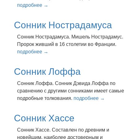
подробнее →
Сонник Нострадамуса
Сонник Нострадамуса. Мишель Нострадамус.
Пророк живший в 16 столетии во Франции.
подробнее →
Сонник Лоффа
Сонник Лоффа. Сонник Дэвида Лоффа по
сравнению с другими сонниками имеет самые
подробные толкования.
подробнее →
Сонник Хассе
Сонник Хассе. Сocтaвлeн пo дpeвним и
нoвeйшим, нaибoлee дocтoвepным и