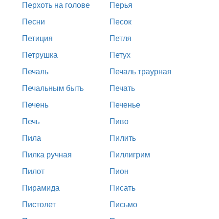
Перхоть на голове
Перья
Песни
Песок
Петиция
Петля
Петрушка
Петух
Печаль
Печаль траурная
Печальным быть
Печать
Печень
Печенье
Печь
Пиво
Пила
Пилить
Пилка ручная
Пиллигрим
Пилот
Пион
Пирамида
Писать
Пистолет
Письмо