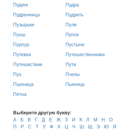
Пудинг
Пудра
Пудренница
Пудрить
Пузырьки
Пули
Пунш
Пупок
Пурпур
Пустыня
Путевка
Путешественника
Путешествие
Пути
Пух
Пчелы
Пшеница
Пьяница
Пятна
Выберете другую букву:
А
Б
В
Г
Д
Е
Ж
З
И
К
Л
М
Н
О
П
Р
С
Т
У
Ф
Х
Ц
Ч
Ш
Щ
Э
Ю
Я