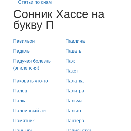
Статьи по снам
Сонник Хассе на
букву П
Павильон
Павлина
Падаль
Падать
Падучая болезнь
Паж
(эпилепсия)
Пакет
Паковать что-то
Палатка
Палец
Палитра
Палка
Пальма
Пальмовый лес
Пальто
Памятник
Пантера
Панцырь
Папильотки