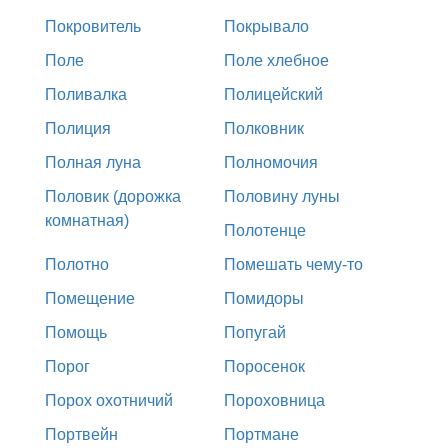
Покровитель
Покрывало
Поле
Поле хлебное
Поливалка
Полицейский
Полиция
Полковник
Полная луна
Полномочия
Половик (дорожка
Половину луны
комнатная)
Полотенце
Полотно
Помешать чему-то
Помещение
Помидоры
Помощь
Попугай
Порог
Поросенок
Порох охотничий
Пороховница
Портвейн
Портмане