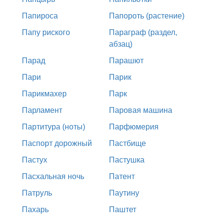
Папироса
Папороть (растение)
Папу риского
Параграф (раздел,
абзац)
Парад
Парашют
Пари
Парик
Парикмахер
Парк
Парламент
Паровая машина
Партитура (ноты)
Парфюмерия
Паспорт дорожный
Пастбище
Пастух
Пастушка
Пасхальная ночь
Патент
Патруль
Паутину
Пахарь
Паштет