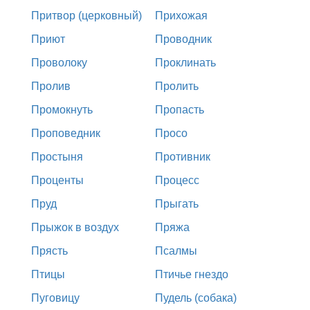
Притвор (церковный)
Прихожая
Приют
Проводник
Проволоку
Проклинать
Пролив
Пролить
Промокнуть
Пропасть
Проповедник
Просо
Простыня
Противник
Проценты
Процесс
Пруд
Прыгать
Прыжок в воздух
Пряжа
Прясть
Псалмы
Птицы
Птичье гнездо
Пуговицу
Пудель (собака)