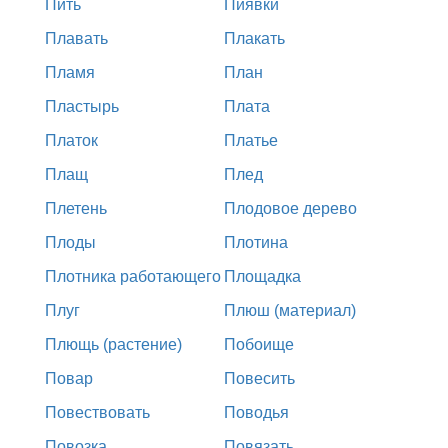
Пить
Пиявки
Плавать
Плакать
Пламя
План
Пластырь
Плата
Платок
Платье
Плащ
Плед
Плетень
Плодовое дерево
Плоды
Плотина
Плотника работающего
Площадка
Плуг
Плюш (материал)
Плющь (растение)
Побоище
Повар
Повесить
Повествовать
Поводья
Повозка
Повязать