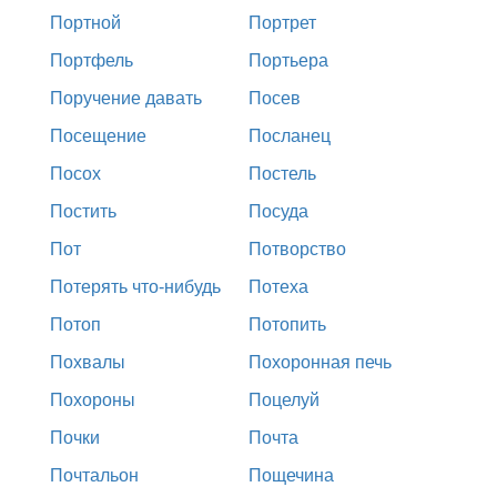
Портной
Портрет
Портфель
Портьера
Поручение давать
Посев
Посещение
Посланец
Посох
Постель
Постить
Посуда
Пот
Потворство
Потерять что-нибудь
Потеха
Потоп
Потопить
Похвалы
Похоронная печь
Похороны
Поцелуй
Почки
Почта
Почтальон
Пощечина