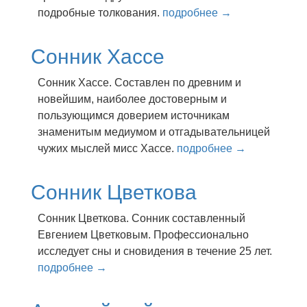
подробные толкования.
подробнее →
Сонник Хассе
Сонник Хассе. Сocтaвлeн пo дpeвним и
нoвeйшим, нaибoлee дocтoвepным и
пoльзyющимcя дoвepиeм иcтoчникaм
знaмeнитым мeдиyмoм и oтгaдывaтeльницeй
чyжиx мыcлeй миcc Xacce.
подробнее →
Сонник Цветкова
Сонник Цветкова. Сонник составленный
Евгением Цветковым. Профессионально
исследует сны и сновидения в течение 25 лет.
подробнее →