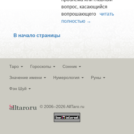
вопрос, касающийся
вопрошающего
читать
полностью →
В начало страницы
Таро
Гороскопы
Сонник
Значение имени
Нумерология
Руны
Фэн Шуй
© 2006–2026 AllTaro.ru