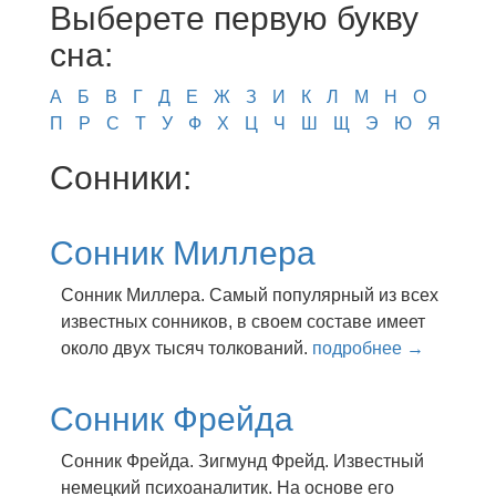
Выберете первую букву
сна:
А
Б
В
Г
Д
Е
Ж
З
И
К
Л
М
Н
О
П
Р
С
Т
У
Ф
Х
Ц
Ч
Ш
Щ
Э
Ю
Я
Сонники:
Сонник Миллера
Сонник Миллера. Самый популярный из всех
известных сонников, в своем составе имеет
около двух тысяч толкований.
подробнее →
Сонник Фрейда
Сонник Фрейда. Зигмунд Фрейд. Известный
немецкий психоаналитик. На основе его