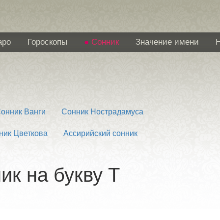
аро
Гороскопы
Сонник
Значение имени
онник Ванги
Сонник Нострадамуса
ник Цветкова
Ассирийский сонник
ик на букву Т