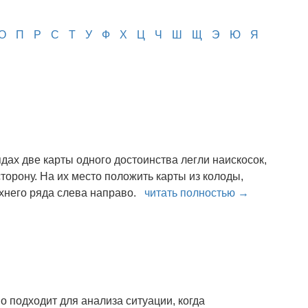
О
П
Р
С
Т
У
Ф
Х
Ц
Ч
Ш
Щ
Э
Ю
Я
ах две карты одного достоинства легли наискосок,
сторону. На их место положить карты из колоды,
рхнего ряда слева направо.
читать полностью →
о подходит для анализа ситуации, когда