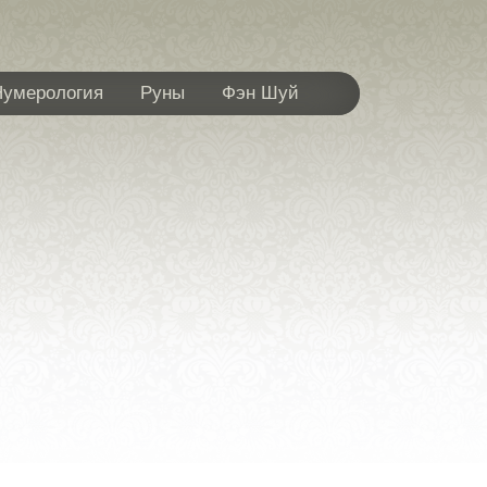
Нумерология
Руны
Фэн Шуй