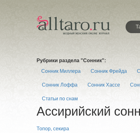
Т
Рубрики раздела "Сонник":
Сонник Миллера
Сонник Фрейда
С
Сонник Лоффа
Сонник Хассе
Сон
Статьи по снам
Ассирийский сонн
Топор, секира