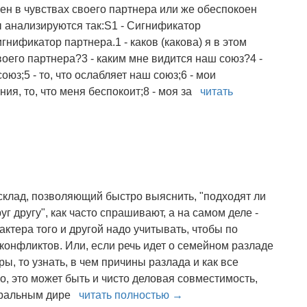
н в чувствах своего партнера или же обеспокоен
 анализируются так:S1 - Сигнификатор
нификатор партнера.1 - каков (какова) я в этом
своего партнера?3 - каким мне видится наш союз?4 -
союз;5 - то, что ослабляет наш союз;6 - мои
ния, то, что меня беспокоит;8 - моя за
читать
склад, позволяющий быстро выяснить, "подходят ли
г другу", как часто спрашивают, а на самом деле -
актера того и другой надо учитывать, чтобы по
конфликтов. Или, если речь идет о семейном разладе
ы, то узнать, в чем причины разлада и как все
но, это может быть и чисто деловая совместимость,
еральным дире
читать полностью →