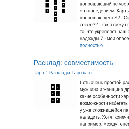
вопрошающий не увере
его поведением. Карты
вопрошающего,S2 - Сиг
союзе?2 - как я вижу 
то, что укрепляет наш 
надежды;7 - мои опасе
полностью →
Расклад: совместимость
Таро
Расклады Таро карт
Есть очень простой ра
мужчина и женщина дру
какие особенности хар
возможности избегать 
у уже сложившейся пар
наладить. Хотя, конеч
например, между ген