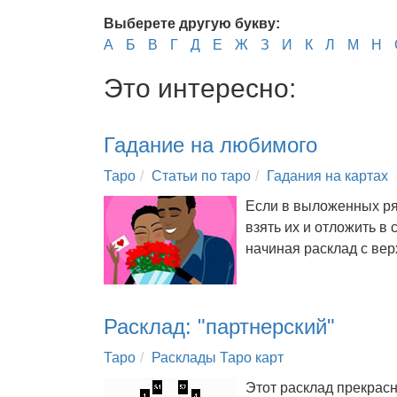
Выберете другую букву:
А
Б
В
Г
Д
Е
Ж
З
И
К
Л
М
Н
Это интересно:
Гадание на любимого
Таро
Статьи по таро
Гадания на картах
Если в выложенных ряд
взять их и отложить в 
начиная расклад с ве
Расклад: "партнерский"
Таро
Расклады Таро карт
Этот расклад прекрасн