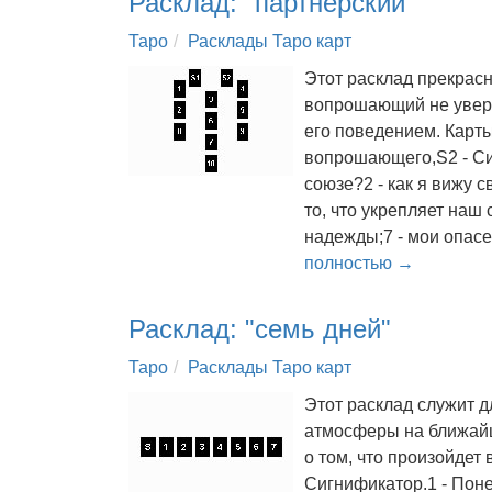
Расклад: "партнерский"
Таро
Расклады Таро карт
Этот расклад прекрасн
вопрошающий не увере
его поведением. Карты
вопрошающего,S2 - Сиг
союзе?2 - как я вижу 
то, что укрепляет наш 
надежды;7 - мои опасе
полностью →
Расклад: "семь дней"
Таро
Расклады Таро карт
Этот расклад служит 
атмосферы на ближай
о том, что произойдет
Сигнификатор.1 - Поне