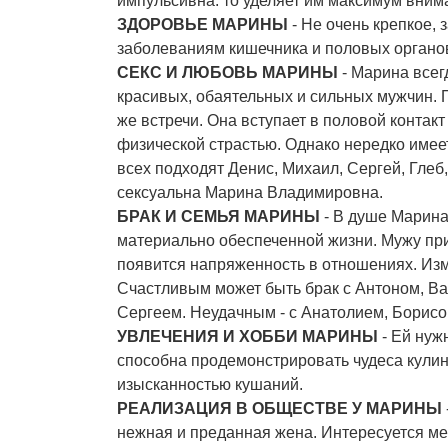
импульсивна: то уделяет им максимум внима
ЗДОРОВЬЕ МАРИНЫ
- Не очень крепкое, 
заболеваниям кишечника и половых органо
СЕКС И ЛЮБОВЬ МАРИНЫ
- Марина всег
красивых, обаятельных и сильных мужчин. 
же встречи. Она вступает в половой контакт
физической страстью. Однако нередко имее
всех подходят Денис, Михаил, Сергей, Глеб
сексуальна Марина Владимировна.
БРАК И СЕМЬЯ МАРИНЫ
- В душе Марина
материально обеспеченной жизни. Мужу при
появится напряженность в отношениях. Изм
Счастливым может быть брак с Антоном, В
Сергеем. Неудачным - с Анатолием, Борисо
УВЛЕЧЕНИЯ И ХОББИ МАРИНЫ
- Ей нуж
способна продемонстрировать чудеса кулин
изысканностью кушаний.
РЕАЛИЗАЦИЯ В ОБЩЕСТВЕ У МАРИНЫ
нежная и преданная жена. Интересуется м