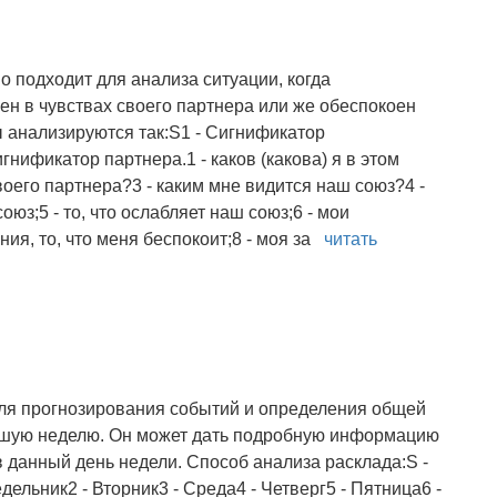
о подходит для анализа ситуации, когда
н в чувствах своего партнера или же обеспокоен
 анализируются так:S1 - Сигнификатор
нификатор партнера.1 - каков (какова) я в этом
своего партнера?3 - каким мне видится наш союз?4 -
союз;5 - то, что ослабляет наш союз;6 - мои
ния, то, что меня беспокоит;8 - моя за
читать
для прогнозирования событий и определения общей
шую неделю. Он может дать подробную информацию
 в данный день недели. Способ анализа расклада:S -
дельник2 - Вторник3 - Среда4 - Четверг5 - Пятница6 -