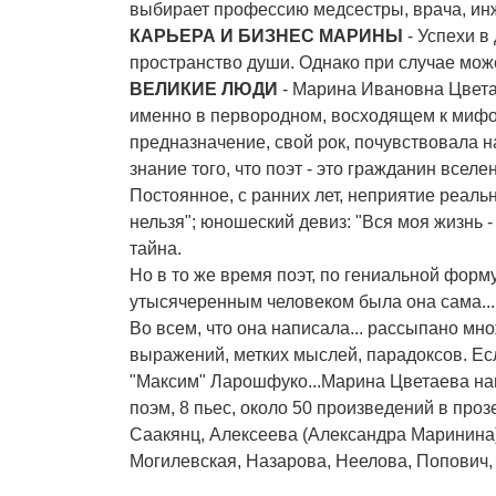
выбирает профессию медсестры, врача, инж
КАРЬЕРА И БИЗНЕС МАРИНЫ
- Успехи в 
пространство души. Однако при случае мож
ВЕЛИКИЕ ЛЮДИ
- Марина Ивановна Цвета
именно в первородном, восходящем к мифо
предназначение, свой рок, почувствовала н
знание того, что поэт - это гражданин вселе
Постоянное, с ранних лет, неприятие реально
нельзя"; юношеский девиз: "Вся моя жизнь -
тайна.
Но в то же время поэт, по гениальной форм
утысячеренным человеком была она сама...
Во всем, что она написала... рассыпано м
выражений, метких мыслей, парадоксов. Ес
"Максим" Ларошфуко...Марина Цветаева на
поэм, 8 пьес, около 50 произведений в проз
Саакянц, Алексеева (Александра Маринина)
Могилевская, Назарова, Неелова, Попович,