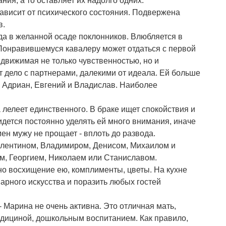
ния, а то оставляет их надолго одних.
зависит от психического состояния. Подвержена
в.
да в желанной осаде поклонников. Влюбляется в
Понравившемуся кавалеру может отдаться с первой
 движимая не только чувственностью, но и
т дело с партнерами, далекими от идеала. Ей больше
, Адриан, Евгений и Владислав. Наиболее
 лелеет единственного. В браке ищет спокойствия и
дется постоянно уделять ей много внимания, иначе
ен мужу не прощает - вплоть до развода.
алентином, Владимиром, Денисом, Михаилом и
м, Георгием, Николаем или Станиславом.
но восхищение ею, комплименты, цветы. На кухне
арного искусства и поразить любых гостей
- Марина не очень активна. Это отличная мать,
едициной, дошкольным воспитанием. Как правило,