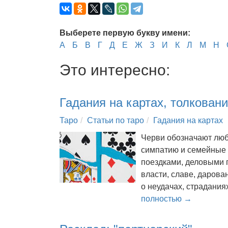
Выберете первую букву имени:
А
Б
В
Г
Д
Е
Ж
З
И
К
Л
М
Н
Это интересно:
Гадания на картах, толковани
Таро
Статьи по таро
Гадания на картах
Черви обозначают любо
симпатию и семейные 
поездками, деловыми 
власти, славе, дарова
о неудачах, страдания
полностью →