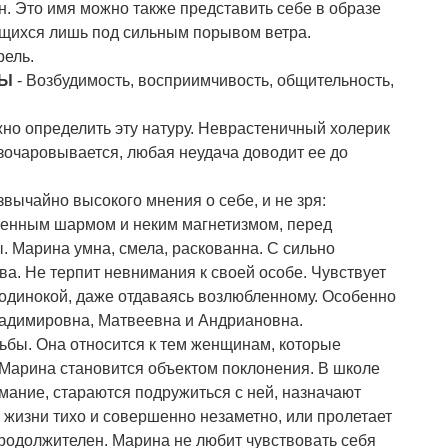
ен. Это имя можно также представить себе в образе
лющихся лишь под сильным порывом ветра.
рель.
НЫ
- Возбудимость, восприимчивость, общительность,
ожно определить эту натуру. Неврастеничный холерик
азочаровывается, любая неудача доводит ее до
вычайно высокого мнения о себе, и не зря:
венным шармом и неким магнетизмом, перед
Марина умна, смела, раскованна. С сильно
а. Не терпит невнимания к своей особе. Чувствует
одинокой, даже отдаваясь возлюбленному. Особенно
ладимировна, Матвеевна и Андриановна.
дьбы. Она относится к тем женщинам, которые
 Марина становится объектом поклонения. В школе
ание, стараются подружиться с ней, назначают
 жизни тихо и совершенно незаметно, или пролетает
продолжителен. Марина не любит чувствовать себя