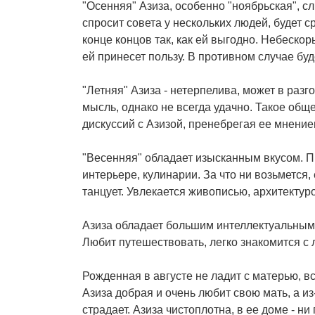
"Осенняя" Азиза, особенно "ноябрьская", с
спросит совета у нескольких людей, будет с
конце концов так, как ей выгодно. Небескор
ей принесет пользу. В противном случае буд
"Летняя" Азиза - нетерпелива, может в разг
мысль, однако не всегда удачно. Такое общ
дискуссий с Азизой, пренебрегая ее мнение
"Весенняя" обладает изысканным вкусом. 
интерьере, кулинарии. За что ни возьмется,
танцует. Увлекается живописью, архитектур
Азиза обладает большим интеллектуальным 
Любит путешествовать, легко знакомится с
Рожденная в августе не ладит с матерью, в
Азиза добрая и очень любит свою мать, а и
страдает. Азиза чистоплотна, в ее доме - н