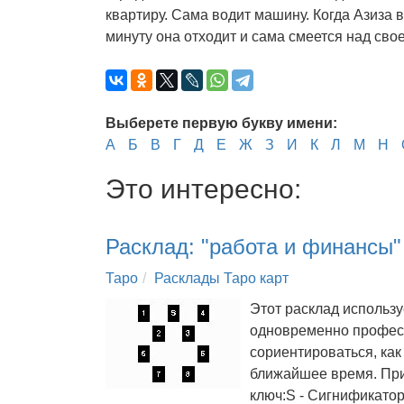
квартиру. Сама водит машину. Когда Азиза 
минуту она отходит и сама смеется над сво
Выберете первую букву имени:
А
Б
В
Г
Д
Е
Ж
З
И
К
Л
М
Н
Это интересно:
Расклад: "работа и финансы"
Таро
Расклады Таро карт
Этот расклад использу
одновременно профес
сориентироваться, как
ближайшее время. При
ключ:S - Сигнификатор.