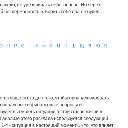
вспылит, ее урезонивать небезопасно. Но через
ей несдержанностью. Корить себя она не будет.
О
П
Р
С
Т
У
Ф
Х
Ц
Ч
Ш
Щ
Э
Ю
Я
ется чаще всего для того, чтобы проанализировать
сиональные и финансовые вопросы и
 будет выглядеть ситуация в этой сфере жизни в
 анализе этого расклада используется следующий
1-4 - ситуация в настоящий момент;1 - то, что влияет