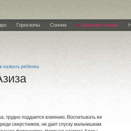
аро
Гороскопы
Сонник
Значение имени
к назвать ребенка
Азиза
ка, трудно поддается влиянию. Воспитывать ее
среди сверстников, не дает спуску мальчишкам.