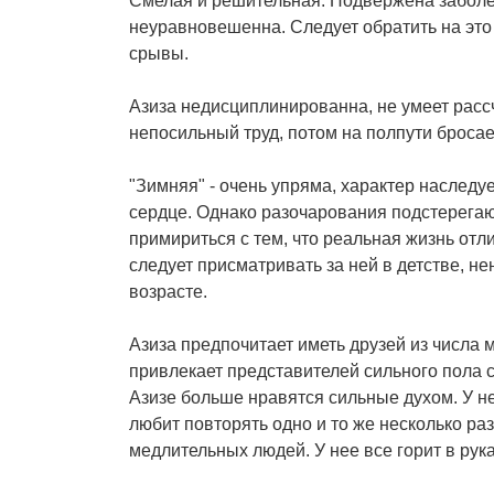
Смелая и решительная. Подвержена забол
неуравновешенна. Следует обратить на это
срывы.
Азиза недисциплинированна, не умеет рассч
непосильный труд, потом на полпути бросае
"Зимняя" - очень упряма, характер наследуе
сердце. Однако разочарования подстерегаю
примириться с тем, что реальная жизнь отл
следует присматривать за ней в детстве, н
возрасте.
Азиза предпочитает иметь друзей из числа м
привлекает представителей сильного пола с
Азизе больше нравятся сильные духом. У не
любит повторять одно и то же несколько раз
медлительных людей. У нее все горит в рука