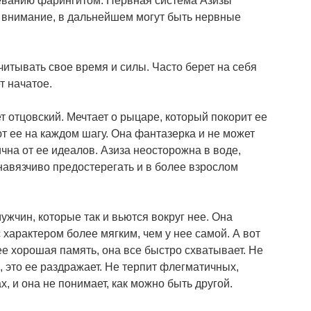
еванию фарингитом. Нервная система Азизы
 внимание, в дальнейшем могут быть нервные
итывать свое время и силы. Часто берет на себя
т начатое.
т отцовский. Мечтает о рыцаре, который покорит ее
т ее на каждом шагу. Она фантазерка и не может
ична от ее идеалов. Азиза неосторожна в воде,
енавязчиво предостерегать и в более взрослом
ужчин, которые так и вьются вокруг нее. Она
 характером более мягким, чем у нее самой. А вот
е хорошая память, она все быстро схватывает. Не
, это ее раздражает. Не терпит флегматичных,
х, и она не понимает, как можно быть другой.