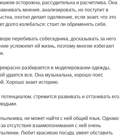
лишком осторожна, рассудительна и расчетлива. Она
равнивать мнения, анализировать, но поступит в
ыстна, охотно делает одолжение, если знает, что это
ет долго колебаться: стоит ли обременять себя.
оворе перебивать собеседника, досказывать за него
ение усложняет ей жизнь, поэтому многие избегают
м.
Прекрасно разбирается в моделировании одежды,
 ей удается все. Она музыкальна, хорошо поет,
ой. Хорошо знает историю.
потенциалом, стремится развивать и оттачивать его.
 людьми.
спыльчива, не может найти с ней общий язык. Однако
з-за отсутствия взаимопонимания с ней очень
и пылинки. Любит красивую посуду, умеет обставить