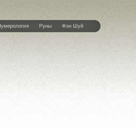
Нумерология
Руны
Фэн Шуй