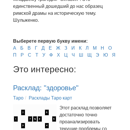
единственный дошедший до нас образец
римской драмы на историческую тему.
Шульженко.
Выберете первую букву имени:
А
Б
В
Г
Д
Е
Ж
З
И
К
Л
М
Н
О
П
Р
С
Т
У
Ф
Х
Ц
Ч
Ш
Щ
Э
Ю
Я
Это интересно:
Расклад: "здоровье"
Таро
Расклады Таро карт
Этот расклад позволяет
достаточно точно
проанализировать
текущие проблемы со