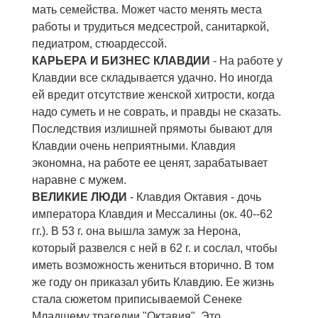
мать семейства. Может часто менять места
работы и трудиться медсестрой, санитаркой,
педиатром, стюардессой.
КАРЬЕРА И БИЗНЕС КЛАВДИИ
- На работе у
Клавдии все складывается удачно. Но иногда
ей вредит отсутствие женской хитрости, когда
надо суметь и не соврать, и правды не сказать.
Последствия излишней прямоты бывают для
Клавдии очень неприятными. Клавдия
экономна, на работе ее ценят, зарабатывает
наравне с мужем.
ВЕЛИКИЕ ЛЮДИ
- Клавдия Октавия - дочь
императора Клавдия и Мессалины (ок. 40--62
гг.). В 53 г. она вышла замуж за Нерона,
который развелся с ней в 62 г. и сослал, чтобы
иметь возможность жениться вторично. В том
же году он приказал убить Клавдию. Ее жизнь
стала сюжетом приписываемой Сенеке
Младшему трагедии "Октавия". Это