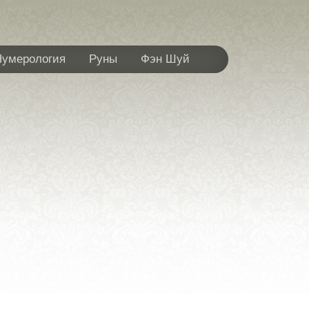
Нумерология
Руны
Фэн Шуй