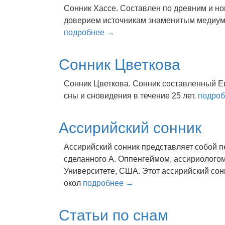
Сонник Хассе. Сocтaвлeн пo дpeвним и 
дoвepиeм иcтoчникaм знaмeнитым мeдиyм
подробнее →
Сонник Цветкова
Сонник Цветкова. Сонник составленный 
сны и сновидения в течение 25 лет.
подро
Ассирийский сонник
Ассирийский сонник представляет собой п
сделанного А. Оппенгеймом, ассириологом
Университете, США. Этот ассирийский сон
окол
подробнее →
Статьи по снам