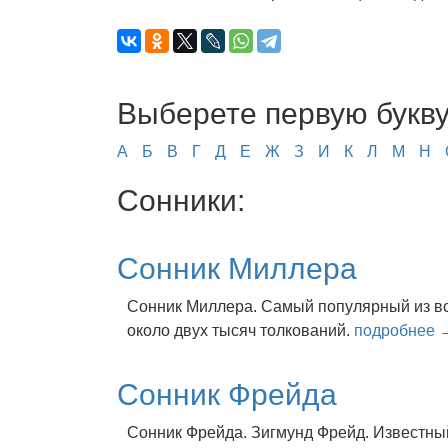
Выберете первую букву
А
Б
В
Г
Д
Е
Ж
З
И
К
Л
М
Н
Сонники:
Сонник Миллера
Сонник Миллера. Самый популярный из все
около двух тысяч толкований.
подробнее 
Сонник Фрейда
Сонник Фрейда. Зигмунд Фрейд. Известный