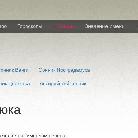
аро
Гороскопы
Сонник
Значение имени
онник Ванги
Сонник Нострадамуса
ник Цветкова
Ассирийский сонник
дюка
 является символом пениса.