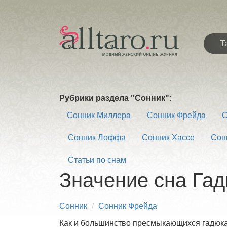
Т
Рубрики раздела "Сонник":
Сонник Миллера
Сонник Фрейда
С
Сонник Лоффа
Сонник Хассе
Сон
Статьи по снам
Значение сна Га
Сонник
Сонник Фрейда
Как и большинство пресмыкающихся гадюка