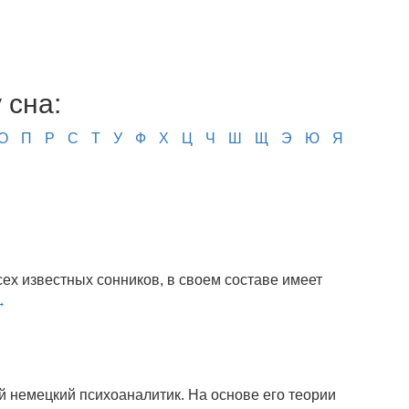
 сна:
О
П
Р
С
Т
У
Ф
Х
Ц
Ч
Ш
Щ
Э
Ю
Я
х известных сонников, в своем составе имеет
→
 немецкий психоаналитик. На основе его теории