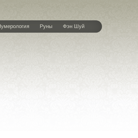
Нумерология
Руны
Фэн Шуй