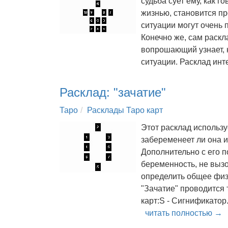
судьба сует ему, как г
жизнью, становится пр
ситуации могут очень 
Конечно же, сам раскл
вопрошающий узнает, к
ситуации. Расклад ин
Расклад: "зачатие"
Таро
Расклады Таро карт
Этот расклад использу
забеременеет ли она 
Дополнительно с его п
беременность, не вызо
определить общее физ
"Зачатие" проводится
карт:S - Сигнификатор
читать полностью →