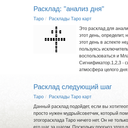
Расклад: "анализ дня"
Таро
Расклады Таро карт
Это расклад для анали
этот день, определит,
этот день в аспекте н
пользуясь исключител
воспользоваться и Мл
Сигнификатор.1,2,3 - с
атмосфера целого дня;
Расклад следующий шаг
Таро
Расклады Таро карт
Данный расклад подойдет, если вы хотитеоп
просто нужен мудрыйсоветчик, который пом
этогорасклада Таро ничего нет. Он не только
его шаг за шагом. Поскольку прогноз этог