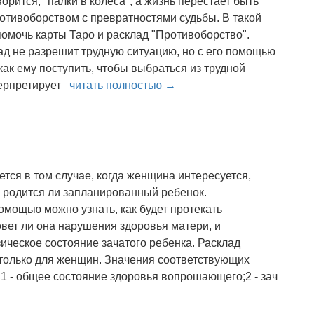
оворится, "палки в колеса", а жизнь перестает быть
отивоборством с превратностями судьбы. В такой
помочь карты Таро и расклад "Противоборство".
ад не разрешит трудную ситуацию, но с его помощью
ак ему поступить, чтобы выбраться из трудной
терпретирует
читать полностью →
ется в том случае, когда женщина интересуется,
и родится ли запланированный ребенок.
омощью можно узнать, как будет протекать
вет ли она нарушения здоровья матери, и
ическое состояние зачатого ребенка. Расклад
 только для женщин. Значения соответствующих
.1 - общее состояние здоровья вопрошающего;2 - зач