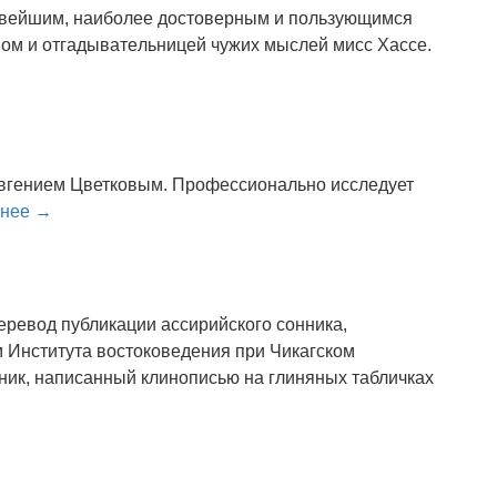
нoвeйшим, нaибoлee дocтoвepным и пoльзyющимcя
oм и oтгaдывaтeльницeй чyжиx мыcлeй миcc Xacce.
Евгением Цветковым. Профессионально исследует
бнее →
еревод публикации ассирийского сонника,
 Института востоковедения при Чикагском
ник, написанный клинописью на глиняных табличках