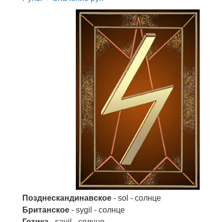
Позднескандинавское
- sol - солнце
Британское
- sygil - солнце
Готика
- sauil - солнце