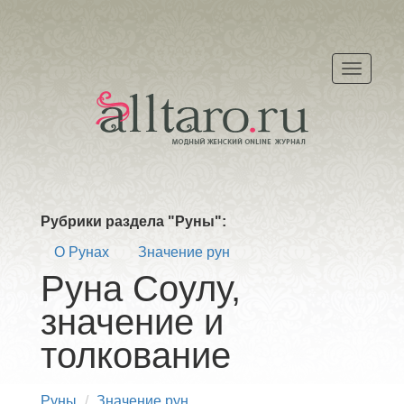
Меню
Рубрики раздела "Руны":
О Рунах
Значение рун
Руна Соулу,
значение и
толкование
Руны
Значение рун