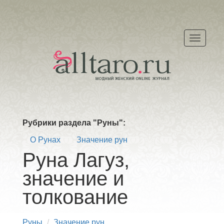
Меню
Рубрики раздела "Руны":
О Рунах
Значение рун
Руна Лагуз,
значение и
толкование
Руны
Значение рун