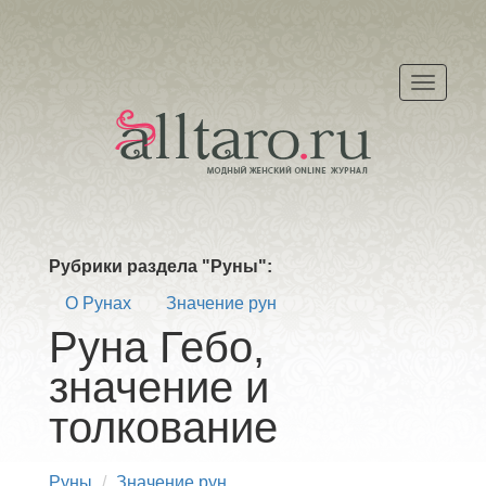
Меню
Рубрики раздела "Руны":
О Рунах
Значение рун
Руна Гебо,
значение и
толкование
Руны
Значение рун